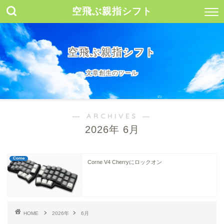
空飛ぶ親指シフト
空飛ぶ親指シフト
文章創生のツール
― ARCHIVES ―
2026年 6月
Corne
Corne V4 Cherryにロックオン
HOME
2026年
6月