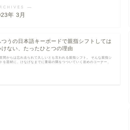
RCHIVES ―
023年 3月
ふつうの日本語キーボードで親指シフトしては
いけない、たったひとつの理由
世間からは忘れ去られて久しいとも言われる親指シフト。 そんな親指シ
トを題材に、けなげなまでに重箱の隅をつついていく攻めのコーナー、
…