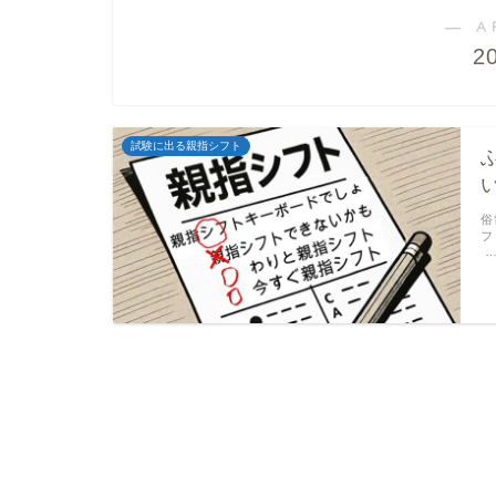
― A
2
試験に出る親指シフト
俗
フ