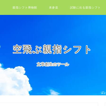
親指シフト博物館
表参道
試験に出る親指シフト
空飛ぶ親指シフト
文章創生のツール