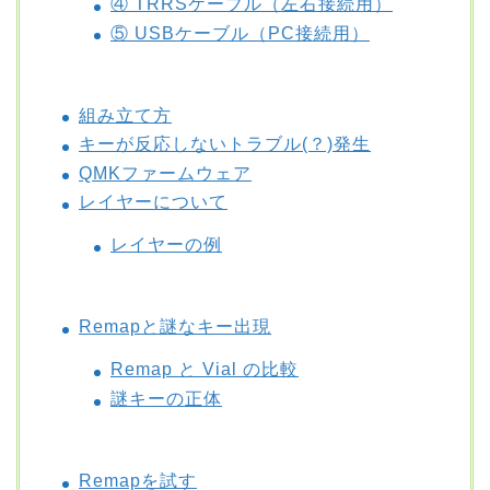
④ TRRSケーブル（左右接続用）
⑤ USBケーブル（PC接続用）
組み立て方
キーが反応しないトラブル(？)発生
QMKファームウェア
レイヤーについて
レイヤーの例
Remapと謎なキー出現
Remap と Vial の比較
謎キーの正体
Remapを試す