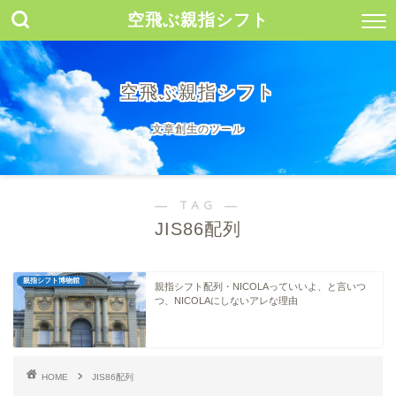
空飛ぶ親指シフト
空飛ぶ親指シフト
文章創生のツール
― TAG ―
JIS86配列
親指シフト博物館
親指シフト配列・NICOLAっていいよ、と言いつ
つ、NICOLAにしないアレな理由
HOME
JIS86配列